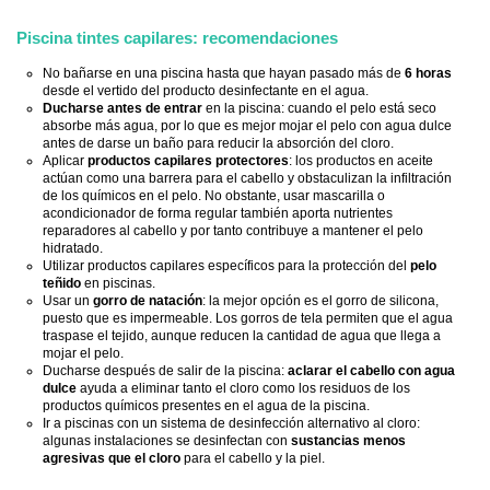
Piscina tintes capilares: recomendaciones
No bañarse en una piscina hasta que hayan pasado más de
6 horas
desde el vertido del producto desinfectante en el agua.
Ducharse antes de entrar
en la piscina: cuando el pelo está seco
absorbe más agua, por lo que es mejor mojar el pelo con agua dulce
antes de darse un baño para reducir la absorción del cloro.
Aplicar
productos capilares protectores
: los productos en aceite
actúan como una barrera para el cabello y obstaculizan la infiltración
de los químicos en el pelo. No obstante, usar mascarilla o
acondicionador de forma regular también aporta nutrientes
reparadores al cabello y por tanto contribuye a mantener el pelo
hidratado.
Utilizar productos capilares específicos para la protección del
pelo
teñido
en piscinas.
Usar un
gorro de natación
: la mejor opción es el gorro de silicona,
puesto que es impermeable. Los gorros de tela permiten que el agua
traspase el tejido, aunque reducen la cantidad de agua que llega a
mojar el pelo.
Ducharse después de salir de la piscina:
aclarar el cabello con agua
dulce
ayuda a eliminar tanto el cloro como los residuos de los
productos químicos presentes en el agua de la piscina.
Ir a piscinas con un sistema de desinfección alternativo al cloro:
algunas instalaciones se desinfectan con
sustancias menos
agresivas que el cloro
para el cabello y la piel.