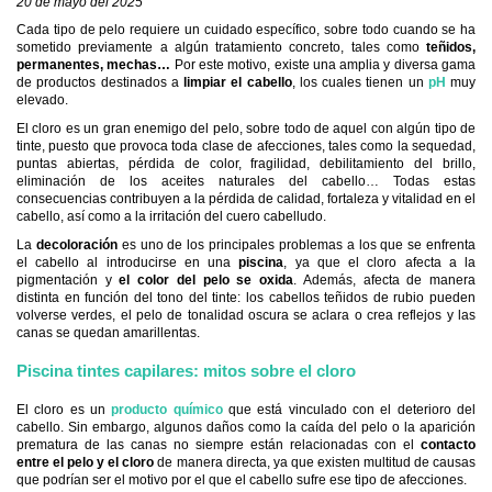
20 de mayo del 2025
Cada tipo de pelo requiere un cuidado específico, sobre todo cuando se ha
sometido previamente a algún tratamiento concreto, tales como
teñidos,
permanentes, mechas…
Por este motivo, existe una amplia y diversa gama
de productos destinados a
limpiar el cabello
, los cuales tienen un
pH
muy
elevado.
El cloro es un gran enemigo del pelo, sobre todo de aquel con algún tipo de
tinte, puesto que provoca toda clase de afecciones, tales como la sequedad,
puntas abiertas, pérdida de color, fragilidad, debilitamiento del brillo,
eliminación de los aceites naturales del cabello… Todas estas
consecuencias contribuyen a la pérdida de calidad, fortaleza y vitalidad en el
cabello, así como a la irritación del cuero cabelludo.
La
decoloración
es uno de los principales problemas a los que se enfrenta
el cabello al introducirse en una
piscina
, ya que el cloro afecta a la
pigmentación y
el color del pelo se oxida
. Además, afecta de manera
distinta en función del tono del tinte: los cabellos teñidos de rubio pueden
volverse verdes, el pelo de tonalidad oscura se aclara o crea reflejos y las
canas se quedan amarillentas.
Piscina tintes capilares: mitos sobre el cloro
El cloro es un
producto químico
que está vinculado con el deterioro del
cabello. Sin embargo, algunos daños como la caída del pelo o la aparición
prematura de las canas no siempre están relacionadas con el
contacto
entre el pelo y el cloro
de manera directa, ya que existen multitud de causas
que podrían ser el motivo por el que el cabello sufre ese tipo de afecciones.