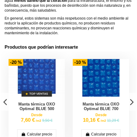
agua
menos dañino que la cloración
para la infraestructura, el entorno y los
bañistas, puesto que los procesos de desinfección son más naturaleza y, en
consecuencia, más saludables.
En general, estos sistemas son más respetuosos con el medio ambiente al
reducir la aplicación de productos químicos, no producen residuos
contaminantes, no provocan reacciones químicas y disminuyen el
mantenimiento de la instalación.
Productos que podrían interesarte
-20 %
-10 %
Manta térmica OXO
Manta térmica OXO
Optimal BLUE 500
Optimal BLUE 700
Desde
Desde
7,60 €
10,16 €
9,50 €
11,29 €
/m2
/m2
Calcular precio
Calcular precio