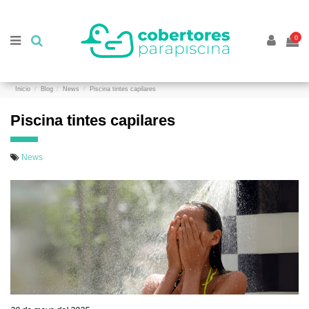
//
//
0
Inicio
Blog
News
Piscina tintes capilares
Piscina tintes capilares
News