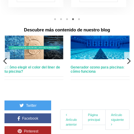
Descubre más contenido de nuestro blog
or ozono para piscinas:
Ley propiedad horizontal: piscinas
Guía defi
unciona
comunitarias
cobertor
piscina
Twitter
Página
Artículo
Facebook
Artículo
principal
siguiente
anterior
Pinterest