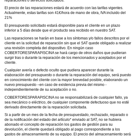
reparaciones o servicios solicitados.
El precio de las reparaciones estará de acuerdo con las tarifas vigentes.
Actualmente, estas tarifas son 41€/hora de mano de obra, IVA incluido del
21%
El presupuesto solicitado estará disponible para el cliente en un plazo
inferior a 5 días desde que el producto sea recibido en nuestro SAT.
Las reparaciones se harán en base a los síntomas y/o fallos descritos por el
cliente en la solicitud de reparación sin que el SAT quede obligado a realizar
una revisión completa del dispositivo. En ningún caso
COBERTORESPARAPISCINA se hará cargo de otros daños que pudieran
surgir tras o durante la reparación de los mencionados y aceptados por el
cliente.
Cualquier avería o defecto oculto que pudiera aparecer durante la
elaboración del presupuesto o durante la reparación del equipo, será puesto
en conocimiento del cliente con la mayor brevedad posible, elaborando un
nuevo presupuesto –en caso de existencia previa del mismo -
independientemente de su aceptación o no.
COBERTORESPARAPISCINA no se responsabilizará de cualquier fallo, ya
sea mecánico o eléctrico, de cualquier componente defectuoso que no esté
derivado directamente de la reparación solicitada.
Si a partir de un mes de la fecha de presupuestado, rechazado, reparado o
de la notificación del estado del artículo* enviado al SAT, no se hubiera
abonado el concepto de reparación los gastos de gestión para su
devolución, el cliente quedará obligado al pago correspondiente a los
gastos de almacenamiento de su equipo. El precio del almacenamiento será