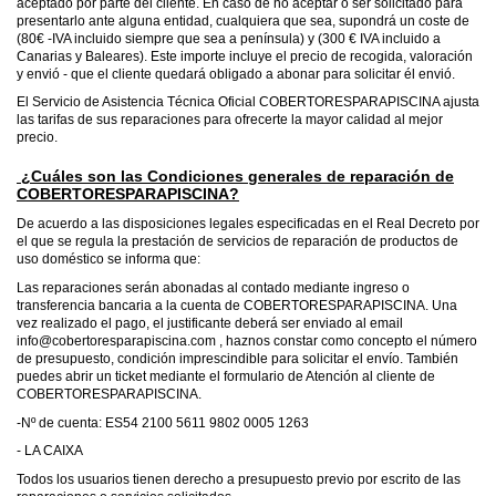
aceptado por parte del cliente. En caso de no aceptar o ser solicitado para
presentarlo ante alguna entidad, cualquiera que sea, supondrá un coste de
(80€ -IVA incluido siempre que sea a península) y (300 € IVA incluido a
Canarias y Baleares). Este importe incluye el precio de recogida, valoración
y envió - que el cliente quedará obligado a abonar para solicitar él envió.
El Servicio de Asistencia Técnica Oficial COBERTORESPARAPISCINA ajusta
las tarifas de sus reparaciones para ofrecerte la mayor calidad al mejor
precio.
¿Cuáles son las Condiciones generales de reparación de
COBERTORESPARAPISCINA?
De acuerdo a las disposiciones legales especificadas en el Real Decreto por
el que se regula la prestación de servicios de reparación de productos de
uso doméstico se informa que:
Las reparaciones serán abonadas al contado mediante ingreso o
transferencia bancaria a la cuenta de COBERTORESPARAPISCINA. Una
vez realizado el pago, el justificante deberá ser enviado al email
info@cobertoresparapiscina.com , haznos constar como concepto el número
de presupuesto, condición imprescindible para solicitar el envío. También
puedes abrir un ticket mediante el formulario de Atención al cliente de
COBERTORESPARAPISCINA.
-Nº de cuenta: ES54 2100 5611 9802 0005 1263
- LA CAIXA
Todos los usuarios tienen derecho a presupuesto previo por escrito de las