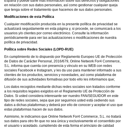
España y puede darle más información sobre sus derechos y obligaciones
en relación con sus datos personales, así como gestionar cualquier queja
que tenga sobre el tratamiento que hacemos de sus datos personales.
Modificaciones de esta Política
Cualquier modificación producida en la presente política de privacidad se
actualizará seguidamente en esta página y, si procede, se comunicará a los
usuarios y/o clientes por correo electrónico. Consulte la información
periódicamente para ver las actualizaciones o modificaciones de nuestra
política de privacidad.
Política sobre Redes Sociales (LOPD-RUE)
En cumplimiento de lo dispuesto por Reglamento Europeo UE de Protección
de Datos de Carácter Personal, 2016/679, Online Network For4 Commerce,
S.L. informa que cuenta con presencia y vínculo en su WEB con redes
sociales Facebook e Instagram, y les da uso para mantener informado a sus
clientes de los productos, servicios y novedades, así como plataforma de
difusión de sus actividades formativas por todo ello les informamos que;
Los datos recogidos mediante dichas redes sociales son tratados conforme
a los requisitos legales exigidos en el Reglamento UE de Protección de
Datos. Si usted considera interesante ser nuestro FAN/SEGUIDOR en este
tipo de redes sociales, sepa que por seguirnos usted está cediendo sus
datos a dichas plataformas y deberá por ello de conocer y aceptar el uso que
estas plataformas hacen de sus datos.
Asimismo, le indicamos que Online Network For4 Commerce, S.L. no tratará
sus datos para otro fin que no sea única y exclusivamente el consentido por
el usuario y aceptado, cumpliendo de esta forma el principio de calidad