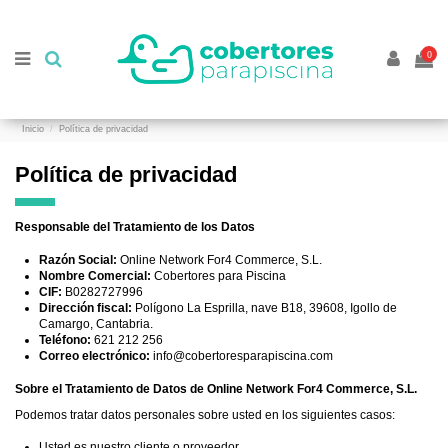
//
//
0
Inicio
Política de privacidad
Política de privacidad
Responsable del Tratamiento de los Datos
Razón Social:
Online Network For4 Commerce, S.L.
Nombre Comercial:
Cobertores para Piscina
CIF:
B0282727996
Dirección fiscal:
Polígono La Esprilla, nave B18, 39608, Igollo de
Camargo, Cantabria.
Teléfono:
621 212 256
Correo electrónico:
info@cobertoresparapiscina.com
Sobre el Tratamiento de Datos de Online Network For4 Commerce, S.L.
Podemos tratar datos personales sobre usted en los siguientes casos:
Usted es nuestro cliente o proveedor.