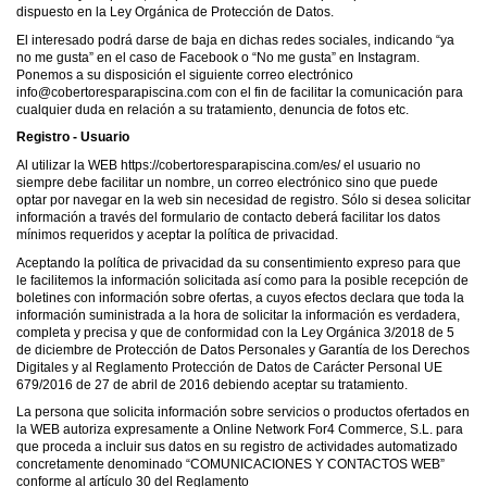
dispuesto en la Ley Orgánica de Protección de Datos.
El interesado podrá darse de baja en dichas redes sociales, indicando “ya
no me gusta” en el caso de Facebook o “No me gusta” en Instagram.
Ponemos a su disposición el siguiente correo electrónico
info@cobertoresparapiscina.com con el fin de facilitar la comunicación para
cualquier duda en relación a su tratamiento, denuncia de fotos etc.
Registro - Usuario
Al utilizar la WEB https://cobertoresparapiscina.com/es/ el usuario no
siempre debe facilitar un nombre, un correo electrónico sino que puede
optar por navegar en la web sin necesidad de registro. Sólo si desea solicitar
información a través del formulario de contacto deberá facilitar los datos
mínimos requeridos y aceptar la política de privacidad.
Aceptando la política de privacidad da su consentimiento expreso para que
le facilitemos la información solicitada así como para la posible recepción de
boletines con información sobre ofertas, a cuyos efectos declara que toda la
información suministrada a la hora de solicitar la información es verdadera,
completa y precisa y que de conformidad con la Ley Orgánica 3/2018 de 5
de diciembre de Protección de Datos Personales y Garantía de los Derechos
Digitales y al Reglamento Protección de Datos de Carácter Personal UE
679/2016 de 27 de abril de 2016 debiendo aceptar su tratamiento.
La persona que solicita información sobre servicios o productos ofertados en
la WEB autoriza expresamente a Online Network For4 Commerce, S.L. para
que proceda a incluir sus datos en su registro de actividades automatizado
concretamente denominado “COMUNICACIONES Y CONTACTOS WEB”
conforme al artículo 30 del Reglamento