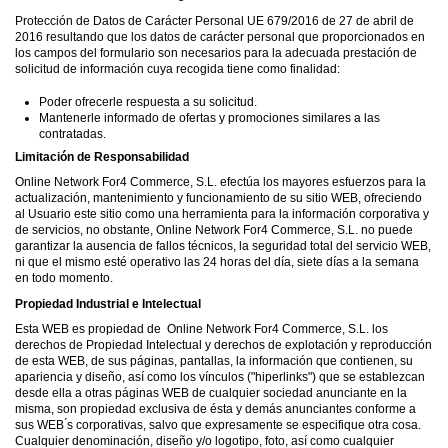
Protección de Datos de Carácter Personal UE 679/2016 de 27 de abril de
2016 resultando que los datos de carácter personal que proporcionados en
los campos del formulario son necesarios para la adecuada prestación de
solicitud de información cuya recogida tiene como finalidad:
Poder ofrecerle respuesta a su solicitud.
Mantenerle informado de ofertas y promociones similares a las
contratadas.
Limitación de Responsabilidad
Online Network For4 Commerce, S.L. efectúa los mayores esfuerzos para la
actualización, mantenimiento y funcionamiento de su sitio WEB, ofreciendo
al Usuario este sitio como una herramienta para la información corporativa y
de servicios, no obstante, Online Network For4 Commerce, S.L. no puede
garantizar la ausencia de fallos técnicos, la seguridad total del servicio WEB,
ni que el mismo esté operativo las 24 horas del día, siete días a la semana
en todo momento.
Propiedad Industrial e Intelectual
Esta WEB es propiedad de Online Network For4 Commerce, S.L. los
derechos de Propiedad Intelectual y derechos de explotación y reproducción
de esta WEB, de sus páginas, pantallas, la información que contienen, su
apariencia y diseño, así como los vínculos ("hiperlinks") que se establezcan
desde ella a otras páginas WEB de cualquier sociedad anunciante en la
misma, son propiedad exclusiva de ésta y demás anunciantes conforme a
sus WEB ́s corporativas, salvo que expresamente se especifique otra cosa.
Cualquier denominación, diseño y/o logotipo, foto, así como cualquier