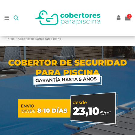
//
//
0
Inicio
Cobertor de Barras para Piscina