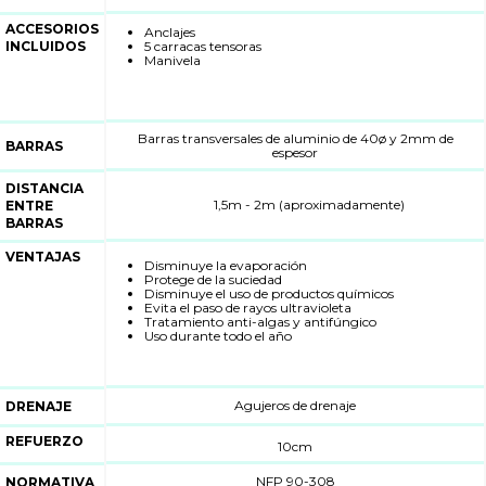
ACCESORIOS
Anclajes
INCLUIDOS
Gomas tensoras
5 carracas tensoras
Manivela
Cinta de tensión soldada
ø y 2mm de
Barras transversales de aluminio de 40ø y 2mm de
BARRAS
espesor
DISTANCIA
e)
1m - 1,5m (aproximadamente)
ENTRE
BARRAS
VENTAJAS
Disminuye la evaporación
Protege de la suciedad
s
Disminuye el uso de productos químicos
Evita el paso de rayos ultravioleta
Tratamiento anti-algas y antifúngico
Uso durante todo el año
Agujeros de drenaje
DRENAJE
REFUERZO
50cm
NFP 90-308
NORMATIVA