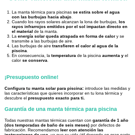
La manta térmica para piscinas
se estira sobre el agua
con las burbujas hacia abajo
.
Cuando los rayos solares alcanzan la lona de burbujas,
los
rayos infrarrojos emitidos por el sol impactan directo en
el material
de la manta.
La
energía solar
queda atrapada en forma de
calor
y se
transmite a las burbujas de aire.
Las burbujas de aire
transfieren el calor al agua de la
piscina
.
En consecuencia, la
temperatura
de la piscina
aumenta
y
el
calor
se conserva
.
¡Presupuesto online!
Configura tu manta solar para piscina:
introduce las medidas y
las características que quieres incorporar en tu lona térmica y
descubre el
presupuesto exacto para ti.
Garantía de una manta térmica para piscina
Todas nuestras mantas térmicas cuentan con
garantía de 1 año
(dos temporadas de baño de seis meses)
por defectos de
fabricación. Recomendamos
leer con atención las
instrucciones de uso
, ya que su vida útil depende en gran parte