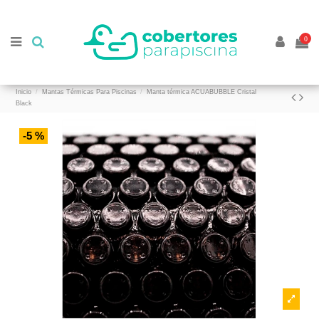
//
//
0
Inicio
Mantas Térmicas Para Piscinas
Manta térmica ACUABUBBLE Cristal
Black
-5 %