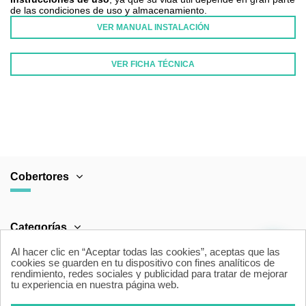
de las condiciones de uso y almacenamiento.
VER MANUAL INSTALACIÓN
VER FICHA TÉCNICA
FABRICANTE
Cobertores para piscina
COMPOSICIÓN
Dos láminas de polietileno
GARANTÍA
1 año
PAÍS DE ORIGEN
España
Cobertores
BURBUJA
ACUABUBBLE
COLORES
Negro
ESPESOR
700 micras
Categorías
Referencia
ter-neg
Al hacer clic en “Aceptar todas las cookies”, aceptas que las
cookies se guarden en tu dispositivo con fines analíticos de
rendimiento, redes sociales y publicidad para tratar de mejorar
Área Legal
tu experiencia en nuestra página web.