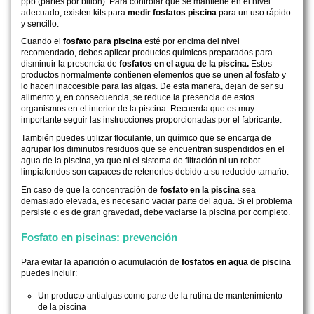
ppb (partes por billón). Para controlar que se mantiene en el nivel
adecuado, existen kits para
medir fosfatos piscina
para un uso rápido
y sencillo.
Cuando el
fosfato para piscina
esté por encima del nivel
recomendado, debes aplicar productos químicos preparados para
disminuir la presencia de
fosfatos en el agua de la piscina.
Estos
productos normalmente contienen elementos que se unen al fosfato y
lo hacen inaccesible para las algas. De esta manera, dejan de ser su
alimento y, en consecuencia, se reduce la presencia de estos
organismos en el interior de la piscina. Recuerda que es muy
importante seguir las instrucciones proporcionadas por el fabricante.
También puedes utilizar floculante, un químico que se encarga de
agrupar los diminutos residuos que se encuentran suspendidos en el
agua de la piscina, ya que ni el sistema de filtración ni un robot
limpiafondos son capaces de retenerlos debido a su reducido tamaño.
En caso de que la concentración de
fosfato en la piscina
sea
demasiado elevada, es necesario vaciar parte del agua. Si el problema
persiste o es de gran gravedad, debe vaciarse la piscina por completo.
Fosfato en piscinas: prevención
Para evitar la aparición o acumulación de
fosfatos en agua de piscina
puedes incluir:
Un producto antialgas como parte de la rutina de mantenimiento
de la piscina