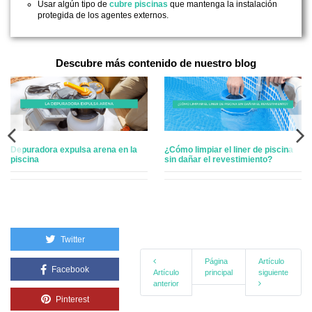
Usar algún tipo de
cubre piscinas
que mantenga la instalación
protegida de los agentes externos.
Descubre más contenido de nuestro blog
l liner de piscina
Liner para piscinas: qué es, tipos
Los problemas
evestimiento?
y cómo elegir el perfecto
piscinas de line
Twitter
Página
Artículo
Facebook
Artículo
principal
siguiente
anterior
Pinterest