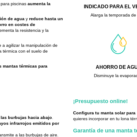
 para piscinas
aumenta la
INDICADO PARA EL 
Alarga la temporada de
ción de agua
y
reduce hasta un
orro en costes de
ementa la resistencia y la
 a agilizar la manipulación de
a térmica con el suelo de
s mantas térmicas para
AHORRO DE AG
Disminuye la evapora
¡Presupuesto online!
Configura tu manta solar para 
 las burbujas hacia abajo
.
quieres incorporar en tu lona té
ayos infrarrojos emitidos por
Garantía de una manta t
ansmite a las burbujas de aire.