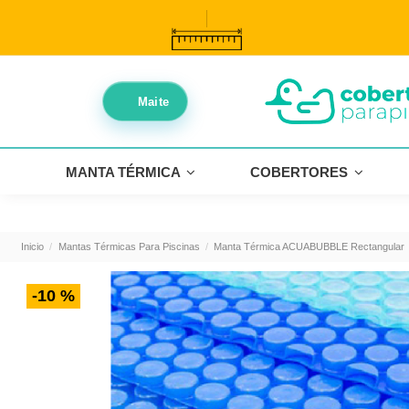
//
//
Maite
MANTA TÉRMICA
COBERTORES
Inicio
Mantas Térmicas Para Piscinas
Manta Térmica ACUABUBBLE Rectangular
-10 %