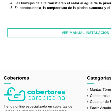
Las burbujas de aire
transfieren el calor al
agua de la pisc
En consecuencia, la
temperatura
de la piscina
aumenta y
el
VER MANUAL INSTALACIÓN
FABRICANTE
COMPOSICIÓN
GARANTÍA
PAÍS DE ORIGEN
Cobertores
Categoría
BURBUJA
Mantas Térmi
COLORES
Cobertores de
ESPESOR
Cobertor de 
Tienda online especializada en cubiertas de
Packs Acuab