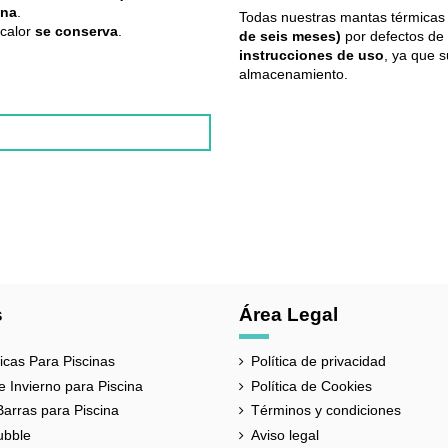
ina
.
Todas nuestras mantas térmicas
 calor
se
conserva
.
de seis meses)
por defectos de
instrucciones de uso
, ya que s
almacenamiento.
Cobertores para piscina
Dos láminas de polietileno
1 año
España
s
Área Legal
ACUABUBBLE
cas Para Piscinas
Política de privacidad
Azul
 Invierno para Piscina
Política de Cookies
400-500-700-800
Barras para Piscina
Términos y condiciones
ubble
Aviso legal