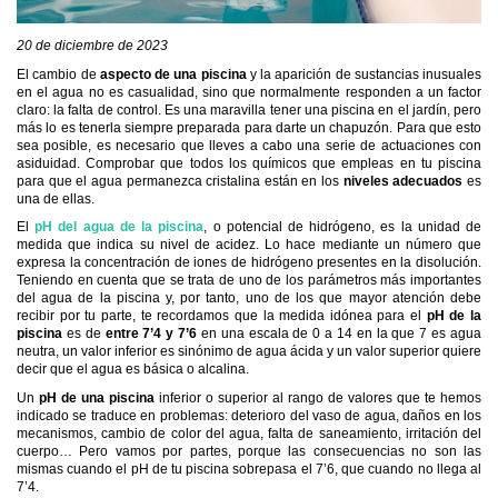
20 de diciembre de 2023
El cambio de
aspecto de una piscina
y la aparición de sustancias inusuales
en el agua no es casualidad, sino que normalmente responden a un factor
claro: la falta de control. Es una maravilla tener una piscina en el jardín, pero
más lo es tenerla siempre preparada para darte un chapuzón. Para que esto
sea posible, es necesario que lleves a cabo una serie de actuaciones con
asiduidad. Comprobar que todos los químicos que empleas en tu piscina
para que el agua permanezca cristalina están en los
niveles adecuados
es
una de ellas.
El
pH del agua de la piscina
, o potencial de hidrógeno, es la unidad de
medida que indica su nivel de acidez. Lo hace mediante un número que
expresa la concentración de iones de hidrógeno presentes en la disolución.
Teniendo en cuenta que se trata de uno de los parámetros más importantes
del agua de la piscina y, por tanto, uno de los que mayor atención debe
recibir por tu parte, te recordamos que la medida idónea para el
pH de la
piscina
es de
entre 7’4 y 7’6
en una escala de 0 a 14 en la que 7 es agua
neutra, un valor inferior es sinónimo de agua ácida y un valor superior quiere
decir que el agua es básica o alcalina.
Un
pH de una piscina
inferior o superior al rango de valores que te hemos
indicado se traduce en problemas: deterioro del vaso de agua, daños en los
mecanismos, cambio de color del agua, falta de saneamiento, irritación del
cuerpo… Pero vamos por partes, porque las consecuencias no son las
mismas cuando el pH de tu piscina sobrepasa el 7’6, que cuando no llega al
7’4.