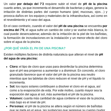
Un valor
por debajo del 7’2
requiere subir el nivel de
pH de la piscina
cuanto antes, ya que incrementa el desarrollo de bacterias y algas, genera la
irritación de distintas partes del cuerpo humano (piel, mucosas, ojos…) y
provoca daños en los equipos y materiales de la infraestructura, así como en
el revestimiento y el vaso del agua.
En el caso contrario, cuando el valor del
pH de una piscina
se encuentra
por
encima del 7’6
, el agua sufre un cambio de color y se vuelve más blanca, lo
cual puede desencadenar, además de la irritación de la piel de los bañistas,
la formación de incrustaciones en la instalación y un menor efecto del cloro
sobre el agua de la piscina.
¿POR QUÉ VARÍA EL PH DE UNA PISCINA?
Existen múltiples factores de distinta naturaleza que alteran el nivel de
pH
del agua de una piscina:
Cloro:
el tipo de cloro que usas para desinfectar tu piscina determina
que el pH sea propenso a aumentar o a disminuir. En concreto, el cloro
granulado favorece que el valor del pH de la piscina sea neutro
mientras que las tabletas de cloro reducen el nivel de pH y el líquido lo
incrementa.
Sol:
los rayos solares contribuyen a disolver el cloro en el agua, así
como a la evaporación de esta. Por este motivo, cuanto mayor sea la
exposición del agua al sol, más aumentará el pH de la piscina.
Volumen:
cuanta más cantidad de agua contiene el vaso de la piscina,
más bajo es el nivel de pH.
Personas:
el pH de la piscina se altera según el número de bañistas
que se meta en el agua, las sustancias que segregue su cuerpo (sudor