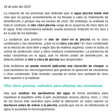
29 de julio del 2025
La mayoría de las personas que detectan que el
agua piscina huele mal
cree que es porque recientemente se ha llevado a cabo un tratamiento de
desinfección o porque hay un exceso de cloro. Sin embargo, la realidad es
todo lo contrario: el
olor cloro piscina
surge de la ausencia de cloro libre en
el agua. Esta circunstancia también puede provocar irritación en los ojos y
en la piel de los bañistas.
La sustancia que produce el
olor de cloro en la piscina
es el cloro
combinado o las cloraminas. ¿Qué es el
cloro con olor
? El cloro combinado
es la mezcla de cloro libre y algún tipo de materia orgánica, como el sudor, la
crema de protección solar u otros residuos contaminantes. La presencia de
estas cloraminas en el agua, que no tienen poder de desinfección, se
detecta debido al
olor a cloro de piscina
que desprenden.
Este problema
se puede revertir aplicando una cloración de choque
, la
cual neutraliza los microorganismos que generan la aparición de cloraminas
o cloro combinado. Este remedio consiste en echar una cantidad de cloro
libre superior a la habitual.
Olor cloro piscina: métodos para eliminar las cloraminas
Hay que
analizar los parámetros del agua
de forma periódica para
mantener el equilibrio entre sí (pH, alcalinidad, dureza cálcica, cloro...). Uno
de los trucos más sencillos para evitar la alteración en estos valores es
ducharse antes de entrar a la piscina
, puesto que así no se introducirán al
agua ni suciedad ni microorganismos.