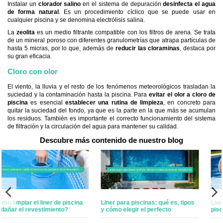
Instalar un
clorador salino
en el sistema de depuración
desinfecta el agua
de forma natural
. Es un procedimiento cíclico que se puede usar en
cualquier piscina y se denomina electrólisis salina.
La
zeolita
es un medio filtrante compatible con los filtros de arena. Se trata
de un mineral poroso con diferentes granulometrías que atrapa partículas de
hasta 5 micras, por lo que, además de
reducir las cloraminas
, destaca por
su gran eficacia.
Cloro con olor
El viento, la lluvia y el resto de los fenómenos meteorológicos trasladan la
suciedad y la contaminación hasta la piscina. Para
evitar el olor a cloro de
piscina
es esencial
establecer una rutina de limpieza
, en concreto para
quitar la suciedad del fondo, ya que es la parte en la que más se acumulan
los residuos. También es importante el correcto funcionamiento del sistema
de filtración y la circulación del agua para mantener su calidad.
Descubre más contenido de nuestro blog
Liner para piscinas: qué es, tipos
Los problemas más comunes en
y cómo elegir el perfecto
piscinas de liner