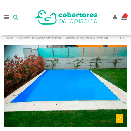
//
//
0
Inicio
Cobertores de Invierno para Piscina
Cobertor de invierno 5x3 | Premium