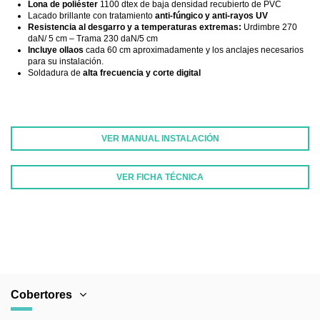
Lona de poliéster
1100 dtex de baja densidad recubierto de PVC
Lacado brillante con tratamiento
anti-fúngico y anti-rayos UV
Resistencia al desgarro y a temperaturas extremas:
Urdimbre 270
daN/ 5 cm – Trama 230 daN/5 cm
Incluye ollaos
cada 60 cm aproximadamente y los anclajes necesarios
para su instalación.
Soldadura de
alta frecuencia y corte digital
VER MANUAL INSTALACIÓN
VER FICHA TÉCNICA
FABRICANTE
Cobertores para piscina
COMPOSICIÓN
Lona de poliéster recubierta de PVC
de baja densidad
GARANTÍA
5 años
PAÍS DE ORIGEN
España
Cobertores
COLORES
Azul beige