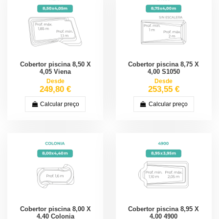
Cobertor piscina 8,50 X
Cobertor piscina 8,75 X
4,05 Viena
4,00 S1050
Desde
Desde
249,80 €
253,55 €
Calcular preço
Calcular preço
Cobertor piscina 8,00 X
Cobertor piscina 8,95 X
4,40 Colonia
4,00 4900