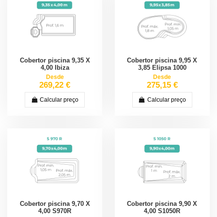
Cobertor piscina 9,35 X
Cobertor piscina 9,95 X
4,00 Ibiza
3,85 Elipsa 1000
Desde
Desde
269,22 €
275,15 €
Calcular preço
Calcular preço
Cobertor piscina 9,70 X
Cobertor piscina 9,90 X
4,00 S970R
4,00 S1050R