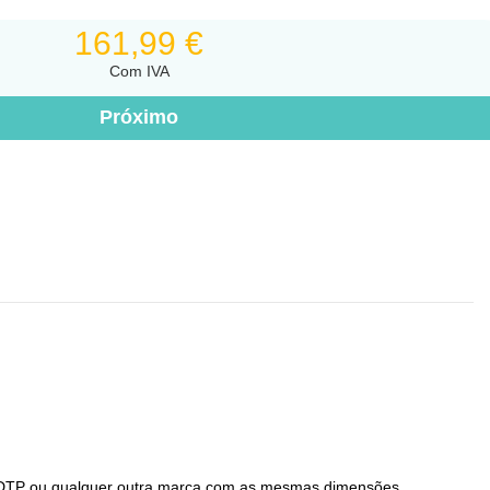
161,99 €
Com IVA
 DTP ou qualquer outra marca com as mesmas dimensões.