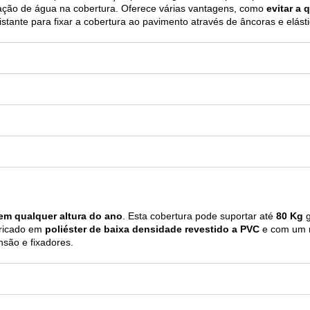
ção de água na cobertura. Oferece várias vantagens, como
evitar a 
distante para fixar a cobertura ao pavimento através de âncoras e elást
 em qualquer altura do ano
. Esta cobertura pode suportar até
80 Kg
g
bricado em
poliéster de baixa densidade revestido a PVC
e com um r
são e fixadores.