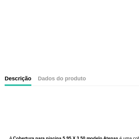
Descrição
Dados do produto
.
A
Cobertura para piscina 5,95 X 3,50 modelo Atenas
é uma cob