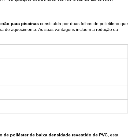
verão para piscinas
constituída por duas folhas de polietileno que
a de aquecimento. As suas vantagens incluem a redução da
o de poliéster de baixa densidade revestido de PVC
, esta