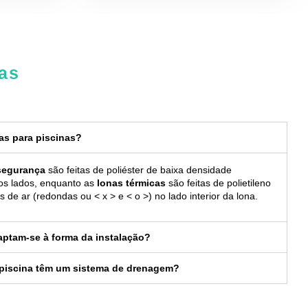
nas
nas para piscinas?
segurança
são feitas de poliéster de baixa densidade
os lados, enquanto as
lonas térmicas
são feitas de polietileno
 de ar (redondas ou < x > e < o >) no lado interior da lona.
aptam-se à forma da instalação?
 piscina têm um sistema de drenagem?