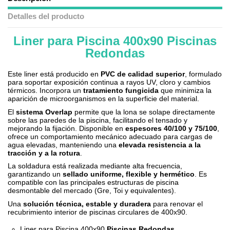
Detalles del producto
Liner para Piscina 400x90 Piscinas
.
Redondas
Este liner está producido en
PVC de calidad superior
, formulado
para soportar exposición continua a rayos UV, cloro y cambios
térmicos. Incorpora un
tratamiento fungicida
que minimiza la
aparición de microorganismos en la superficie del material.
El
sistema Overlap
permite que la lona se solape directamente
sobre las paredes de la piscina, facilitando el tensado y
mejorando la fijación. Disponible en
espesores 40/100 y 75/100
,
ofrece un comportamiento mecánico adecuado para cargas de
agua elevadas, manteniendo una
elevada resistencia a la
tracción y a la rotura
.
La soldadura está realizada mediante alta frecuencia,
garantizando un
sellado uniforme, flexible y hermético
. Es
compatible con las principales estructuras de piscina
desmontable del mercado (Gre, Toi y equivalentes).
Una
solución técnica, estable y duradera
para renovar el
recubrimiento interior de piscinas circulares de 400x90.
Liner para Piscina 400x90
Piscinas Redondas