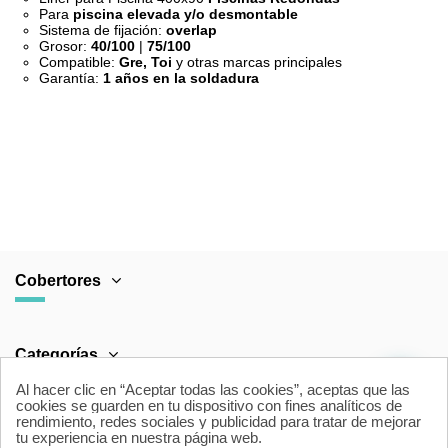
Para
piscina elevada y/o desmontable
Sistema de fijación:
overlap
Grosor:
40/100
|
75/100
Compatible:
Gre, Toi
y otras marcas principales
Garantía:
1 años en la soldadura
FABRICANTE
Cobertores para piscina
COMPOSICIÓN
PVC de alta resistencia con aditivos
UV y fungicidas
GARANTÍA
1 año en soldaduras
PAÍS DE ORIGEN
España
Cobertores
COLORES
Azul, Gris Claro, Arena, Persia Azul
ESPESOR
40/100 – 75/100
Categorías
SOLDADURA
Alta frecuencia (HF)
Al hacer clic en “Aceptar todas las cookies”, aceptas que las
CORTE
Corte digital para precisión
cookies se guarden en tu dispositivo con fines analíticos de
dimensional
rendimiento, redes sociales y publicidad para tratar de mejorar
Área Legal
tu experiencia en nuestra página web.
TRATAMIENTO
Anti-fúngico, Anti-rayos UV