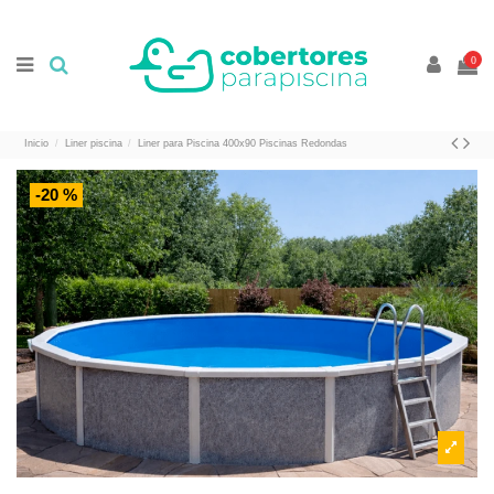
//
//
0
Inicio
Liner piscina
Liner para Piscina 400x90 Piscinas Redondas
-20 %