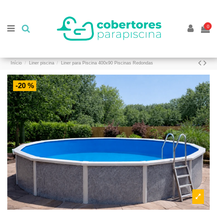
//
//
0
Início
Liner piscina
Liner para Piscina 400x90 Piscinas Redondas
-20 %