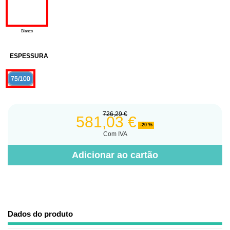
Blanco
ESPESSURA
75/100
726,29 €
581,03 €
-20 %
Com IVA
Adicionar ao cartão
Dados do produto