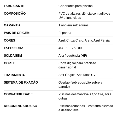
FABRICANTE
Cobertores para piscina
COMPOSIÇÃO
PVC de alta resistência com aditivos
UV e fungicidas
GARANTIA
1 ano em soldaduras
PAÍS DE ORIGEM
Espanha
CORES
Azul, Cinza Claro, Areia, Azul Pérsia
ESPESSURA
40/100 – 75/100
SOLDAGEM
Alta frequência (HF)
CORTE
Corte digital para precisão
dimensional
TRATAMENTO
Anti-fúngico, Anti-raios UV
SISTEMA DE FIXAÇÃO
Overlap (sobreposição sobre a
parede)
COMPATIBILIDADE
Piscinas desmontáveis tipo Gre, Toi e
outras
RECOMENDADO USO
Piscinas redondas – estrutura elevada
e desmontável