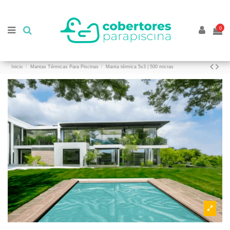
//
//
0
Inicio
Mantas Térmicas Para Piscinas
Manta térmica 5x3 | 500 micras