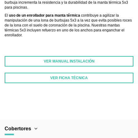
burbuja incrementa la resistencia y la durabilidad de la manta térmica 5x3
para piscinas.
El
uso de un enrollador para manta térmica
contribuye a agilizar la
manipulación de una lona de burbujas 5x3 a la vez que evita posibles roces
de la lona con el suelo de coronación de la piscina. Nuestras mantas
térmicas 5x3 incluyen refuerzo en uno de los anchos para enganchar el
enrollador.
VER MANUAL INSTALACIÓN
VER FICHA TÉCNICA
FABRICANTE
Cobertores para piscina
COMPOSICIÓN
Dos láminas de polietileno
GARANTÍA
1 año
PAÍS DE ORIGEN
España
Cobertores
BURBUJA
ACUABUBBLE