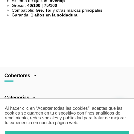
Sistema de fijación:
overlap
Grosor:
40/100
|
75/100
Compatible:
Gre, Toi
y otras marcas principales
Garantía:
1 años en la soldadura
FABRICANTE
Cobertores para piscina
COMPOSICIÓN
PVC de alta resistencia con aditivos
UV y fungicidas
GARANTÍA
1 año en soldaduras
PAÍS DE ORIGEN
España
Cobertores
COLORES
Azul, Gris Claro, Arena, Persia Azul
ESPESOR
40/100 – 75/100
Categorías
SOLDADURA
Alta frecuencia (HF)
Al hacer clic en “Aceptar todas las cookies”, aceptas que las
CORTE
Corte digital para precisión
cookies se guarden en tu dispositivo con fines analíticos de
dimensional
rendimiento, redes sociales y publicidad para tratar de mejorar
Área Legal
tu experiencia en nuestra página web.
TRATAMIENTO
Anti-fúngico, Anti-rayos UV
SISTEMA DE SUJECIÓN
Overlap (superposición sobre pared)