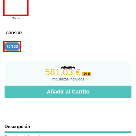
Blanco
GROSOR
75/100
726,29 €
581,03 €
-20 %
Impuestos incluidos
Añadir al Carrito
Descripción