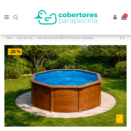
//
//
0
Inicio
Liner piscina
Liner para Piscina 350x132 Piscinas Redondas
-20 %