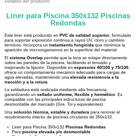
Detalles del producto
Liner para Piscina 350x132 Piscinas
.
Redondas
Este liner está producido en
PVC de calidad superior
, formulado
para soportar exposición continua a rayos UV, cloro y cambios
térmicos. Incorpora un
tratamiento fungicida
que minimiza la
aparición de microorganismos en la superficie del material.
El
sistema Overlap
permite que la lona se solape directamente
sobre las paredes de la piscina, facilitando el tensado y
mejorando la fijación. Disponible en
espesores 40/100 y 75/100
,
ofrece un comportamiento mecánico adecuado para cargas de
agua elevadas, manteniendo una
elevada resistencia a la
tracción y a la rotura
.
La soldadura está realizada mediante alta frecuencia,
garantizando un
sellado uniforme, flexible y hermético
. Es
compatible con las principales estructuras de piscina
desmontable del mercado (Gre, Toi y equivalentes).
Una
solución técnica, estable y duradera
para renovar el
recubrimiento interior de piscinas circulares de 350x132.
Liner para Piscina 350x132
Piscinas Redondas
Para
piscina elevada y/o desmontable