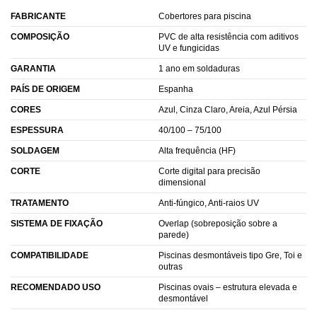
FABRICANTE
Cobertores para piscina
COMPOSIÇÃO
PVC de alta resistência com aditivos
UV e fungicidas
GARANTIA
1 ano em soldaduras
PAÍS DE ORIGEM
Espanha
CORES
Azul, Cinza Claro, Areia, Azul Pérsia
ESPESSURA
40/100 – 75/100
SOLDAGEM
Alta frequência (HF)
CORTE
Corte digital para precisão
dimensional
TRATAMENTO
Anti-fúngico, Anti-raios UV
SISTEMA DE FIXAÇÃO
Overlap (sobreposição sobre a
parede)
COMPATIBILIDADE
Piscinas desmontáveis tipo Gre, Toi e
outras
RECOMENDADO USO
Piscinas ovais – estrutura elevada e
desmontável