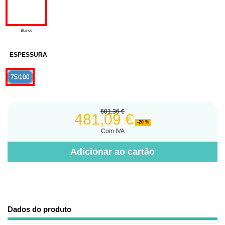
Blanco
ESPESSURA
75/100
601,36 €
481,09 €
-20 %
Com IVA
Adicionar ao cartão
Dados do produto