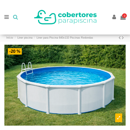
//
//
0
Início
Liner piscina
Liner para Piscina 640x132 Piscinas Redondas
-20 %