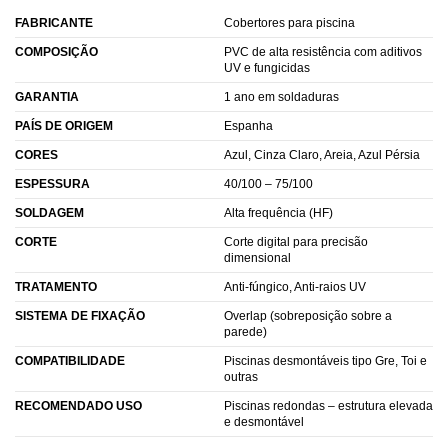
FABRICANTE
Cobertores para piscina
COMPOSIÇÃO
PVC de alta resistência com aditivos
UV e fungicidas
GARANTIA
1 ano em soldaduras
PAÍS DE ORIGEM
Espanha
CORES
Azul, Cinza Claro, Areia, Azul Pérsia
ESPESSURA
40/100 – 75/100
SOLDAGEM
Alta frequência (HF)
CORTE
Corte digital para precisão
dimensional
TRATAMENTO
Anti-fúngico, Anti-raios UV
SISTEMA DE FIXAÇÃO
Overlap (sobreposição sobre a
parede)
COMPATIBILIDADE
Piscinas desmontáveis tipo Gre, Toi e
outras
RECOMENDADO USO
Piscinas redondas – estrutura elevada
e desmontável