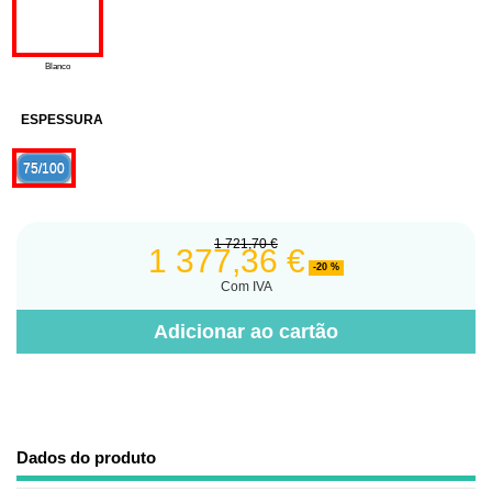
Blanco
ESPESSURA
75/100
1 721,70 €
1 377,36 €
-20 %
Com IVA
Adicionar ao cartão
Dados do produto