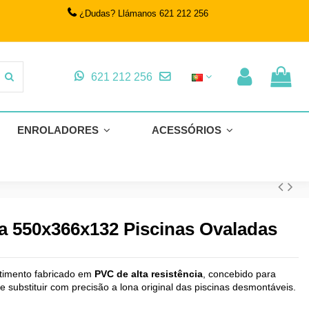
¿Dudas? Llámanos 621 212 256
621 212 256
ENROLADORES
ACESSÓRIOS
na 550x366x132 Piscinas Ovaladas
timento fabricado em
PVC de alta resistência
, concebido para
e substituir com precisão a lona original das piscinas desmontáveis.