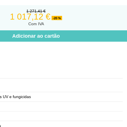
1 271,41 €
1 017,12 €
-20 %
Com IVA
Adicionar ao cartão
os UV e fungicidas
a