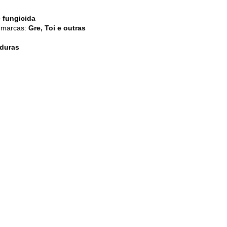
e fungicida
s marcas:
Gre, Toi e outras
aduras