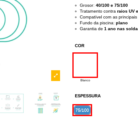
Grosor:
40/100 e 75/100
Tratamento contra
raios UV 
Compatível com as principai
Fundo da piscina:
plano
Garantia de
1 ano nas sold
COR
Blanco
ESPESSURA
75/100