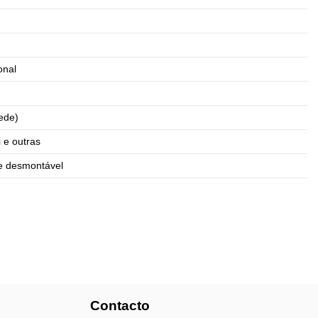
onal
ede)
 e outras
 e desmontável
Contacto