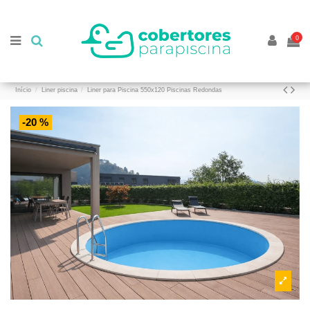
//
//
0
Início
Liner piscina
Liner para Piscina 550x120 Piscinas Redondas
-20 %