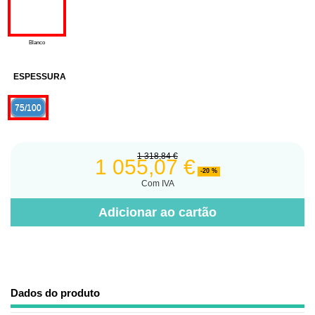
Blanco
ESPESSURA
75/100
1 318,84 €
1 055,07 €
-20 %
Com IVA
Adicionar ao cartão
Dados do produto