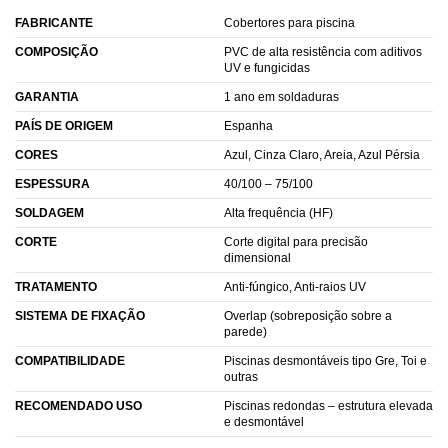
FABRICANTE
Cobertores para piscina
COMPOSIÇÃO
PVC de alta resistência com aditivos
UV e fungicidas
GARANTIA
1 ano em soldaduras
PAÍS DE ORIGEM
Espanha
CORES
Azul, Cinza Claro, Areia, Azul Pérsia
ESPESSURA
40/100 – 75/100
SOLDAGEM
Alta frequência (HF)
CORTE
Corte digital para precisão
dimensional
TRATAMENTO
Anti-fúngico, Anti-raios UV
SISTEMA DE FIXAÇÃO
Overlap (sobreposição sobre a
parede)
COMPATIBILIDADE
Piscinas desmontáveis tipo Gre, Toi e
outras
RECOMENDADO USO
Piscinas redondas – estrutura elevada
e desmontável