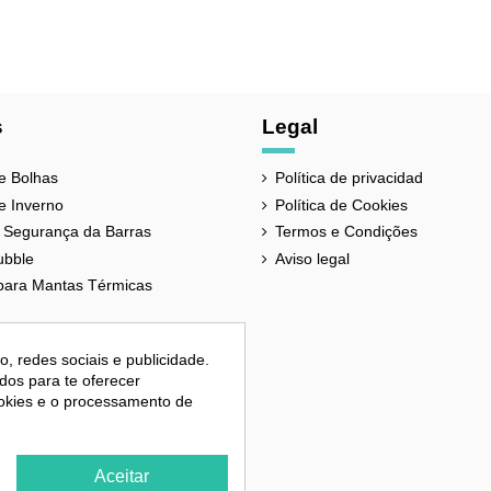
Cobertores para piscina
Lona de poliéster revestida de PV
4 anos
Espanha
s
Legal
Bege
e Bolhas
Política de privacidad
630 gramas
e Inverno
Política de Cookies
Alta frequência
 Segurança da Barras
Termos e Condições
ubble
Aviso legal
Digital
para Mantas Térmicas
Anti-fúngico, Anti-raios UV
, redes sociais e publicidade.
ados para te oferecer
ookies e o processamento de
Aceitar