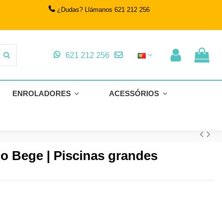
¿Dudas? Llámanos 621 212 256
621 212 256
ENROLADORES
ACESSÓRIOS
o Bege | Piscinas grandes