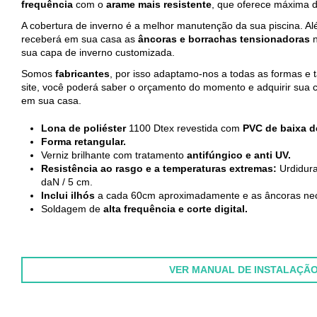
frequência
com o
arame mais resistente
, que oferece máxima d
A cobertura de inverno é a melhor manutenção da sua piscina. Al
receberá em sua casa as
âncoras e borrachas tensionadoras
n
sua capa de inverno customizada.
Somos
fabricantes
, por isso adaptamo-nos a todas as formas e
site, você poderá saber o orçamento do momento e adquirir sua 
em sua casa.
Lona de poliéster
1100 Dtex revestida com
PVC de baixa d
Forma retangular.
Verniz brilhante com tratamento
antifúngico e anti UV.
Resistência ao rasgo e a temperaturas extremas:
Urdidura
daN / 5 cm.
Inclui ilhós
a cada 60cm aproximadamente e as âncoras nec
Soldagem de
alta frequência e corte digital.
VER MANUAL DE INSTALAÇÃ