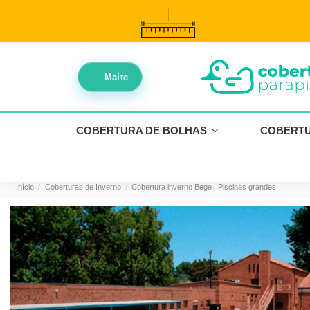
//
//
Maite
COBERTURA DE BOLHAS
COBERT
Início
Coberturas de Inverno
Cobertura inverno Bege | Piscinas grandes