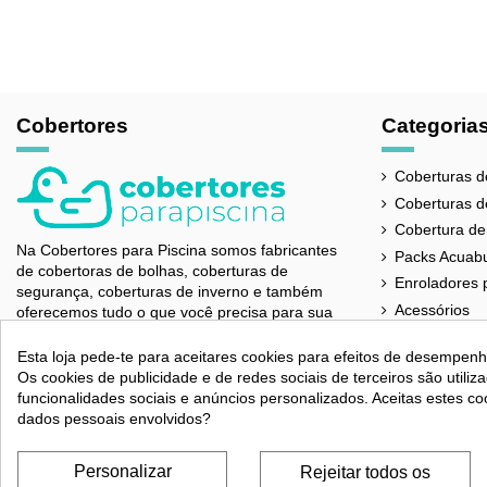
FABRICANTE
COMPOSIÇÃO
GARANTIA
PAÍS DE ORIGEM
Cobertores
Categoria
CORES
Coberturas d
ESPESSURA
Coberturas d
SOLDAGEM
Cobertura de
Na Cobertores para Piscina somos fabricantes
Packs Acuab
CORTE
de cobertoras de bolhas, coberturas de
Enroladores 
segurança, coberturas de inverno e também
TRATAMENTO
Acessórios
oferecemos tudo o que você precisa para sua
piscina.
Referência
cob-630
Esta loja pede-te para aceitares cookies para efeitos de desempenho
621 212 256
Os cookies de publicidade e de redes sociais de terceiros são utiliz
funcionalidades sociais e anúncios personalizados. Aceitas estes c
info@cobertoresparapiscina.com
dados pessoais envolvidos?
Lunes a Viernes
9:00 - 15:30h
Festívos:
9:00 - 15:30h
Personalizar
Rejeitar todos os