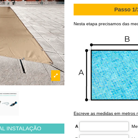
Passo 1/
Nesta etapa precisamos das medi
Escreve as medidas em metros n
A
L INSTALAÇÃO