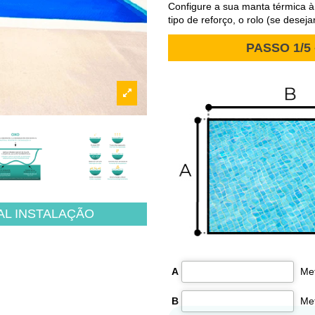
Configure a sua manta térmica à
tipo de reforço, o rolo (se deseja
PASSO 1/5 
L INSTALAÇÃO
A
B