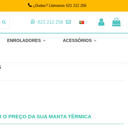
¿Dudas? Llámanos 621 212 256
621 212 256
ENROLADORES
ACESSÓRIOS
lhas OXO Optimal BLUE 500 |
s
 O PREÇO DA SUA MANTA TÉRMICA