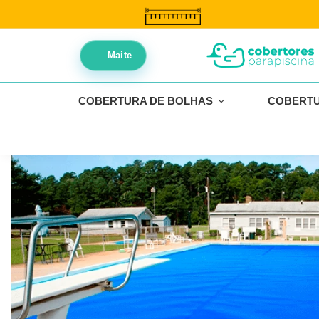
//
//
Maite
COBERTURA DE BOLHAS
COBERT
Início
Coberturas de Bolhas
Cobertura de Bolhas OXO Optimal BLUE 500 | Piscin