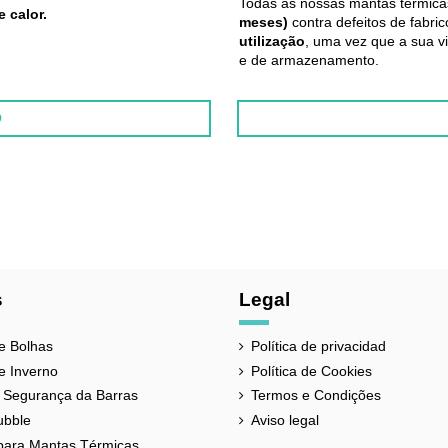
Todas as nossas mantas térmic
 calor.
meses)
contra defeitos de fabr
utilização
, uma vez que a sua v
e de armazenamento.
O
Cobertores para piscina
Duas lâminas de polietileno
1 ANO
Espanha
s
Legal
ACUABUBBLE
e Bolhas
Política de privacidad
Azul
e Inverno
Política de Cookies
500 mícrones
 Segurança da Barras
Termos e Condições
ubble
Aviso legal
para Mantas Térmicas