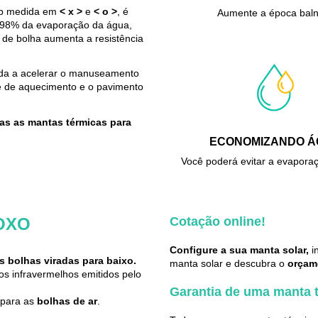
sob medida em
< x >
e
< o >
, é
Aumente a época bal
té 98% da evaporação da água,
de bolha aumenta a resistência
da a acelerar o manuseamento
te de aquecimento e o pavimento
as as mantas térmicas para
ECONOMIZANDO 
Você poderá evitar a evapora
 OXO
Cotação online!
Configure a sua manta solar,
in
 bolhas viradas para baixo.
manta solar e descubra o
orçam
ios infravermelhos emitidos pelo
Garantia de uma manta t
 para as
bolhas de ar
.
.