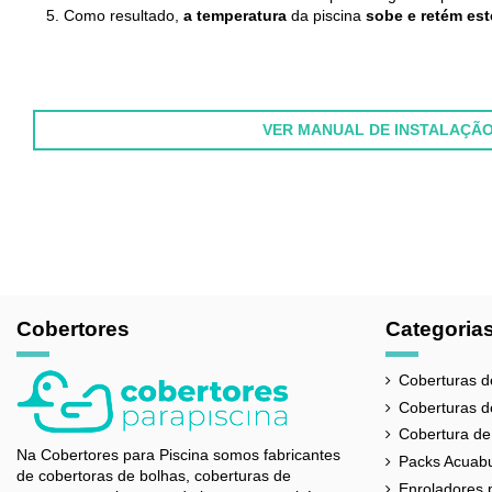
Como resultado,
a temperatura
da piscina
sobe e retém este
VER MANUAL DE INSTALAÇÃ
FABRICANTE
COMPOSIÇÃO
GARANTIA
PAÍS DE ORIGEM
Cobertores
Categoria
BOLHA
Coberturas d
CORES
Coberturas d
ESPESSURA
Cobertura de
Na Cobertores para Piscina somos fabricantes
Packs Acuab
de cobertoras de bolhas, coberturas de
Referência
ter-oxo-op-500
Enroladores 