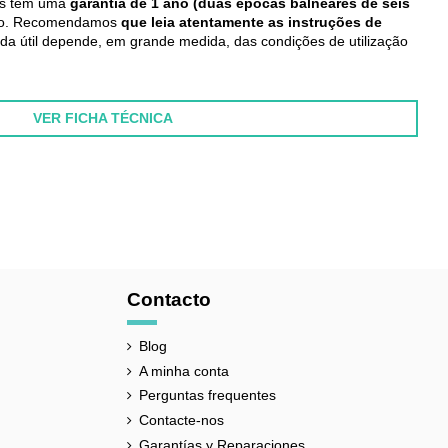
as têm uma
garantia de 1 ano (duas épocas balneares de seis
ico. Recomendamos
que leia atentamente as instruções de
ida útil depende, em grande medida, das condições de utilização
VER FICHA TÉCNICA
Contacto
Blog
A minha conta
Perguntas frequentes
Contacte-nos
Garantías y Reparaciones