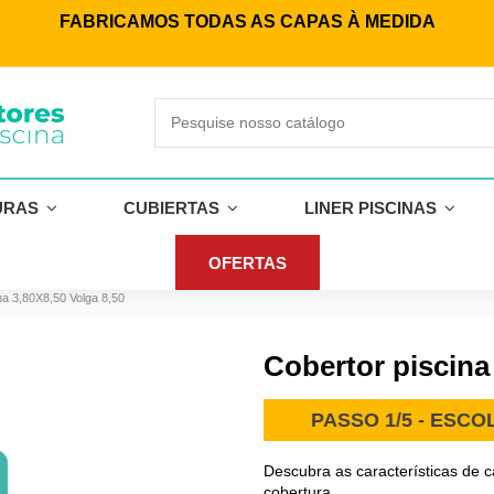
FABRICAMOS TODAS AS CAPAS À MEDIDA
URAS
CUBIERTAS
LINER PISCINAS
OFERTAS
na 3,80X8,50 Volga 8,50
Cobertor piscina
PASSO 1/5 - ESC
Descubra as características de 
cobertura.