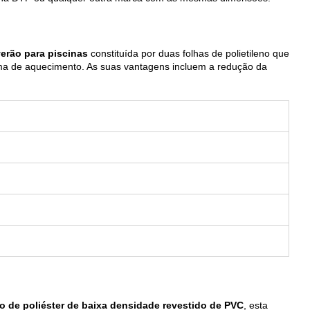
verão para piscinas
constituída por duas folhas de polietileno que
a de aquecimento. As suas vantagens incluem a redução da
o de poliéster de baixa densidade revestido de PVC
, esta