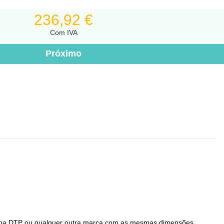
236,92 €
Com IVA
ina DTP ou qualquer outra marca com as mesmas dimensões.