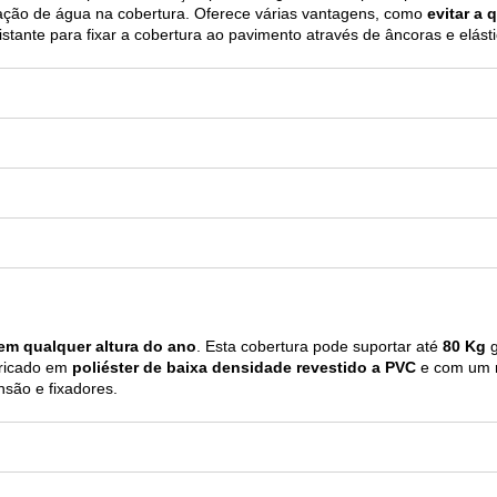
ção de água na cobertura. Oferece várias vantagens, como
evitar a 
distante para fixar a cobertura ao pavimento através de âncoras e elást
 em qualquer altura do ano
. Esta cobertura pode suportar até
80 Kg
g
bricado em
poliéster de baixa densidade revestido a PVC
e com um r
são e fixadores.