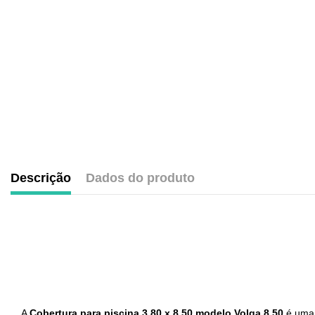
Descrição
Dados do produto
.
A
Cobertura para piscina 3,80 x 8,50 modelo Volga 8,50
é uma 