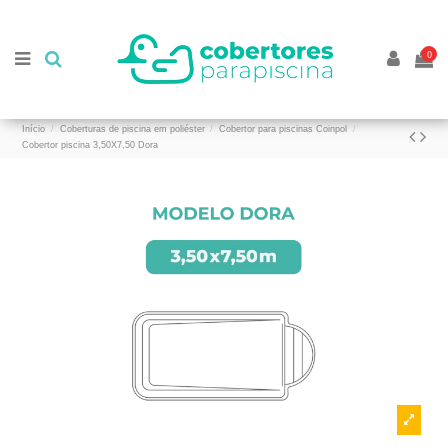
//
//
0
Início
Coberturas de piscina em poliéster
Cobertor para piscinas Coinpol
Cobertor piscina 3,50X7,50 Dora