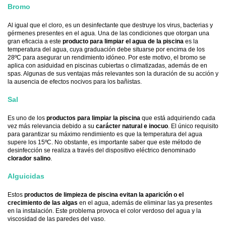
Bromo
Al igual que el cloro, es un desinfectante que destruye los virus, bacterias y
gérmenes presentes en el agua. Una de las condiciones que otorgan una
gran eficacia a este
producto para limpiar el agua de la piscina
es la
temperatura del agua, cuya graduación debe situarse por encima de los
28ºC para asegurar un rendimiento idóneo. Por este motivo, el bromo se
aplica con asiduidad en piscinas cubiertas o climatizadas, además de en
spas. Algunas de sus ventajas más relevantes son la duración de su acción y
la ausencia de efectos nocivos para los bañistas.
Sal
Es uno de los
productos para limpiar la piscina
que está adquiriendo cada
vez más relevancia debido a su
carácter natural e inocuo
. El único requisito
para garantizar su máximo rendimiento es que la temperatura del agua
supere los 15ºC. No obstante, es importante saber que este método de
desinfección se realiza a través del dispositivo eléctrico denominado
clorador salino
.
Alguicidas
Estos
productos de limpieza de piscina
evitan la aparición o el
crecimiento de las algas
en el agua, además de eliminar las ya presentes
en la instalación. Este problema provoca el color verdoso del agua y la
viscosidad de las paredes del vaso.